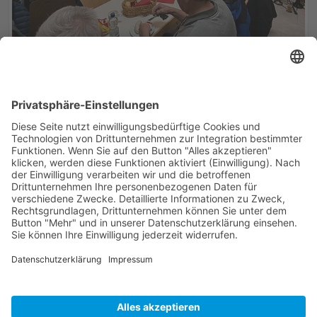
ZURÜCK
So erreichen Sie uns:
Musikverein Schlier - Ankenreute e.V.
Benjamin Hezinger
Mühlenweg 3 - 88281 Schlier
vorstand@mv-schlierankenreute.de
Tel.: +49 171 1789947