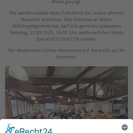
Weise gesorgt.
Wir werden wieder einen Fahrdienst für unsere (älteren)
Besucher einrichten. Wer Interesse an dieser
Mitfahrgelegenheit hat, darf sich gerne bis spätestens
Samstag, 22.03.2025, 16.00 Uhr, telefonisch bei Ursula
Zwickl (07529/6113) melden.
Der Musikverein Schlier-Ankenreute e.V. freut sich auf Ihr
kommen!