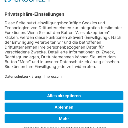
ZURÜCK
So erreichen Sie uns:
Musikverein Schlier - Ankenreute e.V.
Benjamin Hezinger
Mühlenweg 3 - 88281 Schlier
vorstand@mv-schlierankenreute.de
Tel.: +49 171 1789947
Rechtliches:
Datenschutz
Impressum