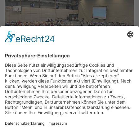
ZURÜCK
So erreichen Sie uns:
Musikverein Schlier - Ankenreute e.V.
Benjamin Hezinger
Mühlenweg 3 - 88281 Schlier
vorstand@mv-schlierankenreute.de