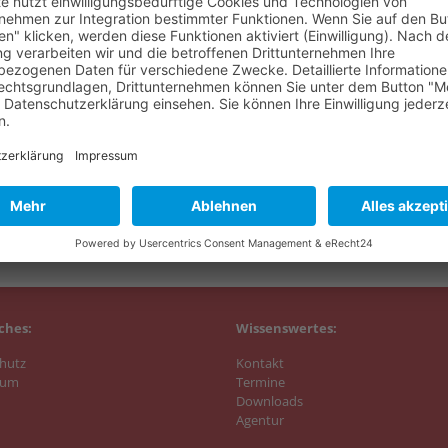
in Fr. Liebmann als Ehrengäste des Konzerts begrüßen
 Benefizkonzerts!
 den Probearbeiten für unser traditionelles
n wir Sie bereits heute recht herzlich einladen!
ches:
Wissenswertes:
hutz
Kontakt
sum
Termine
Downloads
Agentur