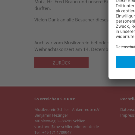
Mütz, Hr. Fred Braun und unsere Bürgermeister
durften.
Vielen Dank an alle Besucher dieses besonderen
Auch wir vom Musikverein befinden uns mitten in
Weihnachtskonzert am 14. Dezember. Dazu möchte
ZURÜCK
So erreichen Sie uns:
Rechtli
Musikverein Schlier - Ankenreute e.V.
Datensc
Benjamin Hezinger
Impres
Mühlenweg 3 - 88281 Schlier
vorstand@mv-schlierankenreute.de
Tel.: +49 171 1789947