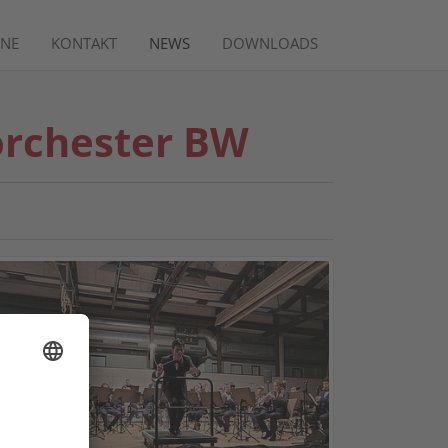
INE
KONTAKT
NEWS
DOWNLOADS
orchester BW