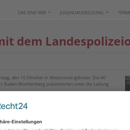
DAS SIND WIR
JUGENDAUSBILDUNG
TERM
mit dem Landespolizei
stag, den 10.Oktober in Wetzisreute geboten. Die 40
rs Baden-Württemberg präsentierten unter der Leitung
musikalischen Klängen. Besonders beeindruckend war es,
n Berufsmusikern aus den Instrumenten gelockt wurden
ufe der Solis präsentierten.
end Hr. Rudolf Köberle, Hr. August Schuler, Hr. Josef